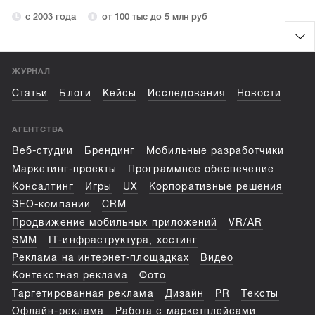
с 2003 года
от 100 тыс до 5 млн руб
ЖУРНАЛ
Статьи
Блоги
Кейсы
Исследования
Новости
АГЕНТСТВА
Веб-студии
Брендинг
Мобильные разработчики
Маркетинг-проекты
Программное обеспечение
Консалтинг
Игры
UX
Корпоративные решения
SEO-компании
CRM
Продвижение мобильных приложений
VR/AR
SMM
IT-инфраструктура, хостинг
Реклама на интернет-площадках
Видео
Контекстная реклама
Фото
Таргетированная реклама
Дизайн
PR
Тексты
Офлайн-реклама
Работа с маркетплейсами