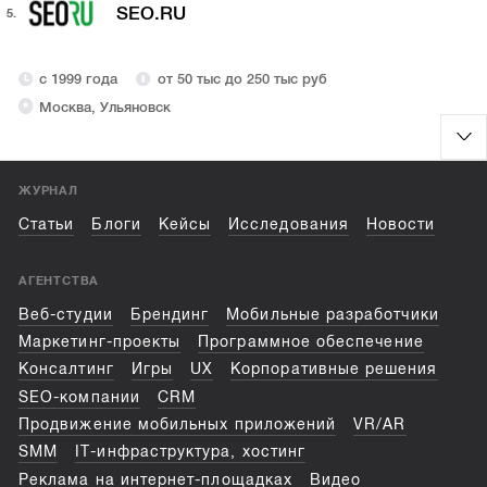
SEO.RU
5.
с 1999 года
от 50 тыс до 250 тыс руб
Москва, Ульяновск
ЖУРНАЛ
Статьи
Блоги
Кейсы
Исследования
Новости
АГЕНТСТВА
Веб-студии
Брендинг
Мобильные разработчики
Маркетинг-проекты
Программное обеспечение
Консалтинг
Игры
UX
Корпоративные решения
SEO-компании
CRM
Продвижение мобильных приложений
VR/AR
SMM
IT-инфраструктура, хостинг
Реклама на интернет-площадках
Видео