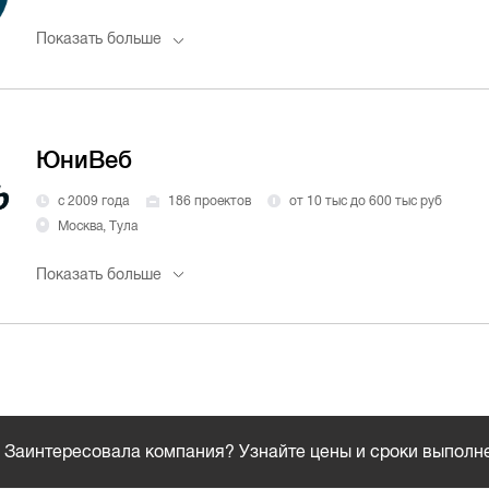
Показать больше
ЮниВеб
с 2009 года
186 проектов
от 10 тыс до 600 тыс руб
Москва, Тула
Показать больше
Заинтересовала компания? Узнайте цены и сроки выполн