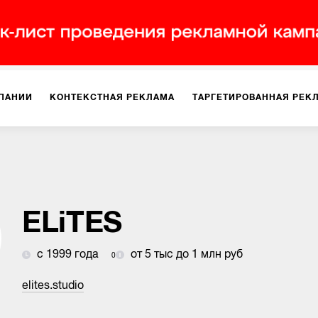
ПАНИИ
КОНТЕКСТНАЯ РЕКЛАМА
ТАРГЕТИРОВАННАЯ РЕК
ИЯ
ДИЗАЙН
БРЕНДИНГ
SMM
МАРКЕТИНГ-ПРОЕКТЫ
ПЛОЩАДКАХ
РАБОТА С МАРКЕТПЛЕЙСАМИ
ФОТО
ПРОД
ELiTES
с 1999 года
от 5 тыс до 1 млн руб
0
ИГРЫ
ОФЛАЙН-РЕКЛАМА
elites.studio