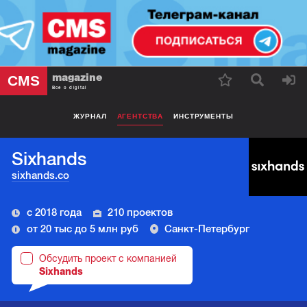
magazine
CMS
Все о digital
ЖУРНАЛ
АГЕНТСТВА
ИНСТРУМЕНТЫ
Sixhands
sixhands.co
с 2018 года
210 проектов
от 20 тыс до 5 млн руб
Санкт-Петербург
Обсудить проект с компанией
Sixhands