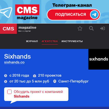
magazine
CMS
Все о digital
ЖУРНАЛ
АГЕНТСТВА
ИНСТРУМЕНТЫ
Sixhands
sixhands.co
с 2018 года
210 проектов
от 20 тыс до 5 млн руб
Санкт-Петербург
Обсудить проект с компанией
Sixhands