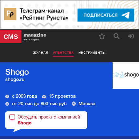
magazine
CMS
Все о digital
ЖУРНАЛ
АГЕНТСТВА
ИНСТРУМЕНТЫ
Shogo
shogo.ru
с 2003 года
15 проектов
от 20 тыс до 800 тыс руб
Москва
Обсудить проект с компанией
Shogo