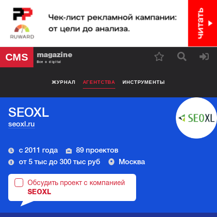
magazine
CMS
Все о digital
ЖУРНАЛ
АГЕНТСТВА
ИНСТРУМЕНТЫ
SEOXL
seoxl.ru
с 2011 года
89 проектов
от 5 тыс до 300 тыс руб
Москва
Обсудить проект с компанией
SEOXL