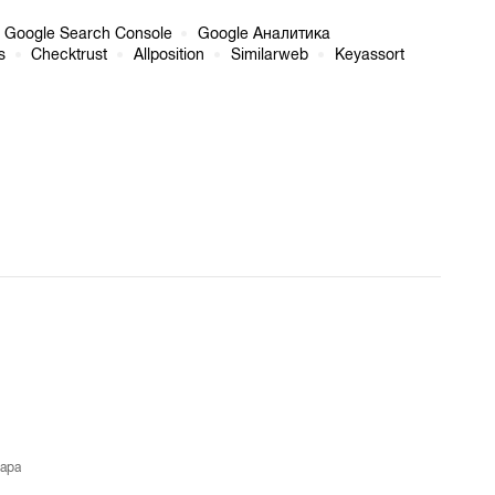
Google Search Console
Google Аналитика
s
Checktrust
Allposition
Similarweb
Keyassort
ара