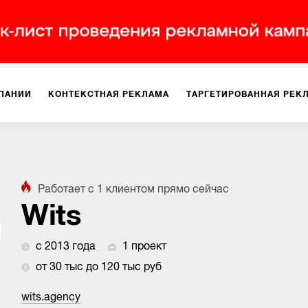
ПАНИИ
КОНТЕКСТНАЯ РЕКЛАМА
ТАРГЕТИРОВАННАЯ РЕК
ИЯ
ДИЗАЙН
БРЕНДИНГ
SMM
МАРКЕТИНГ-ПРОЕКТЫ
Работает с
1
клиентом
прямо сейчас
ПЛОЩАДКАХ
РАБОТА С МАРКЕТПЛЕЙСАМИ
ФОТО
ПРОД
Wits
с 2013 года
1 проект
ИГРЫ
ОФЛАЙН-РЕКЛАМА
от 30 тыс до 120 тыс руб
wits.agency