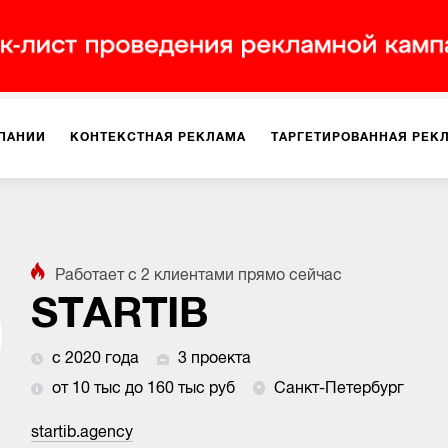
ПАНИИ
КОНТЕКСТНАЯ РЕКЛАМА
ТАРГЕТИРОВАННАЯ РЕК
ИЯ
ДИЗАЙН
БРЕНДИНГ
SMM
МАРКЕТИНГ-ПРОЕКТЫ
Работает с
2
клиентами
прямо сейчас
ПЛОЩАДКАХ
РАБОТА С МАРКЕТПЛЕЙСАМИ
ФОТО
ПРОД
STARTIB
с 2020 года
3 проекта
ИГРЫ
ОФЛАЙН-РЕКЛАМА
от 10 тыс до 160 тыс руб
Санкт-Петербург
startib.agency