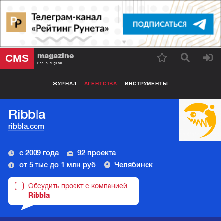
magazine
CMS
Все о digital
ЖУРНАЛ
АГЕНТСТВА
ИНСТРУМЕНТЫ
Ribbla
ribbla.com
с 2009 года
92 проекта
от 5 тыс до 1 млн руб
Челябинск
Обсудить проект с компанией
Ribbla