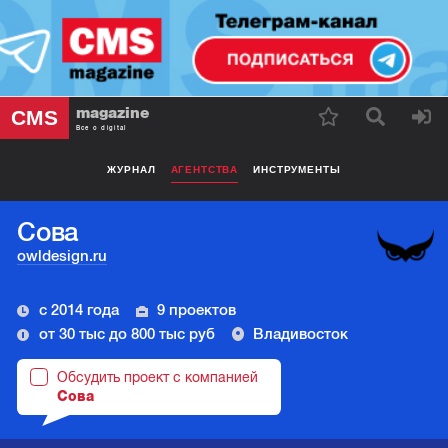
magazine
CMS
Все о digital
ЖУРНАЛ
АГЕНТСТВА
ИНСТРУМЕНТЫ
Сова
owldesign.ru
с 2014 года
9 проектов
от 30 тыс до 800 тыс руб
Владивосток
Обсудить проект с компанией
Сова