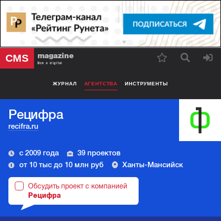
magazine
CMS
Все о digital
ЖУРНАЛ
АГЕНТСТВА
ИНСТРУМЕНТЫ
Рецифра
recifra.ru
с 2009 года
39 проектов
от 10 тыс до 10 млн руб
Ханты-Мансийск
Обсудить проект с компанией
Рецифра