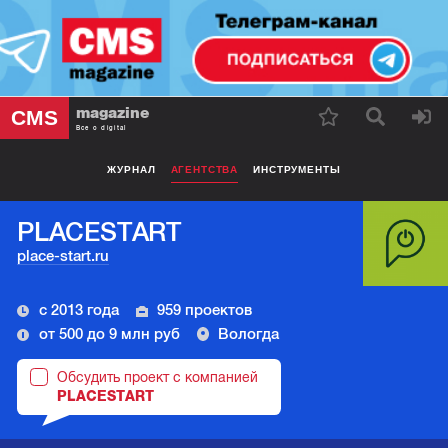
magazine
CMS
Все о digital
ЖУРНАЛ
АГЕНТСТВА
ИНСТРУМЕНТЫ
PLACESTART
place-start.ru
с 2013 года
959 проектов
от 500 до 9 млн руб
Вологда
Обсудить проект с компанией
PLACESTART