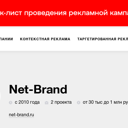
ПАНИИ
КОНТЕКСТНАЯ РЕКЛАМА
ТАРГЕТИРОВАННАЯ РЕК
ИЯ
ДИЗАЙН
БРЕНДИНГ
SMM
МАРКЕТИНГ-ПРОЕКТЫ
ПЛОЩАДКАХ
РАБОТА С МАРКЕТПЛЕЙСАМИ
ФОТО
ПРОД
Net-Brand
с 2010 года
2 проекта
от 30 тыс до 1 млн р
ИГРЫ
ОФЛАЙН-РЕКЛАМА
net-brand.ru