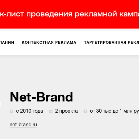
ПАНИИ
КОНТЕКСТНАЯ РЕКЛАМА
ТАРГЕТИРОВАННАЯ РЕК
ИЯ
ДИЗАЙН
БРЕНДИНГ
SMM
МАРКЕТИНГ-ПРОЕКТЫ
ПЛОЩАДКАХ
РАБОТА С МАРКЕТПЛЕЙСАМИ
ФОТО
ПРОД
Net-Brand
с 2010 года
2 проекта
от 30 тыс до 1 млн р
ИГРЫ
ОФЛАЙН-РЕКЛАМА
net-brand.ru