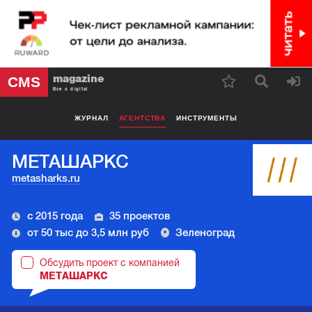
magazine
CMS
Все о digital
ЖУРНАЛ
АГЕНТСТВА
ИНСТРУМЕНТЫ
МЕТАШАРКС
metasharks.ru
с 2015 года
35 проектов
от 50 тыс до 3,5 млн руб
Зеленоград
Обсудить проект с компанией
МЕТАШАРКС