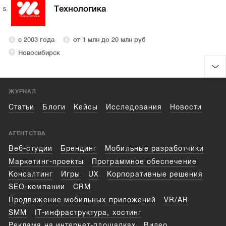
Технологика
5.
с 2003 года
от 1 млн до 20 млн руб
Новосибирск
ЖУРНАЛ
Статьи
Блоги
Кейсы
Исследования
Новости
АГЕНТСТВА
Веб-студии
Брендинг
Мобильные разработчики
Маркетинг-проекты
Программное обеспечение
Консалтинг
Игры
UX
Корпоративные решения
SEO-компании
CRM
Продвижение мобильных приложений
VR/AR
SMM
IT-инфраструктура, хостинг
Реклама на интернет-площадках
Видео