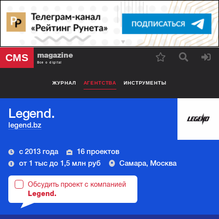
magazine
CMS
Все о digital
ЖУРНАЛ
АГЕНТСТВА
ИНСТРУМЕНТЫ
Legend.
legend.bz
с 2013 года
16 проектов
от 1 тыс до 1,5 млн руб
Самара, Москва
Обсудить проект с компанией
Legend.