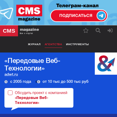
magazine
CMS
Все о digital
ЖУРНАЛ
АГЕНТСТВА
ИНСТРУМЕНТЫ
«Передовые Веб-
Технологии»
adwt.ru
с 2005 года
от 10 тыс до 500 тыс руб
0
Обсудить проект с компанией
«Передовые Веб-
Технологии»