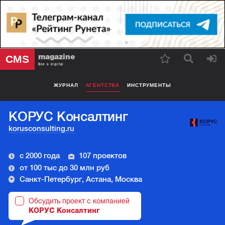
magazine
CMS
Все о digital
ЖУРНАЛ
АГЕНТСТВА
ИНСТРУМЕНТЫ
КОРУС Консалтинг
korusconsulting.ru
с 2000 года
107 проектов
от 100 тыс до 30 млн руб
Санкт-Петербург, Астана, Москва
Обсудить проект с компанией
КОРУС Консалтинг