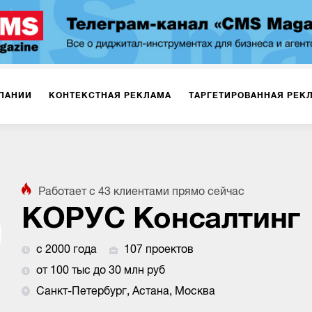
ПАНИИ
КОНТЕКСТНАЯ РЕКЛАМА
ТАРГЕТИРОВАННАЯ РЕК
ИЯ
ДИЗАЙН
БРЕНДИНГ
SMM
МАРКЕТИНГ-ПРОЕКТЫ
Работает с
43
клиентами
прямо сейчас
ПЛОЩАДКАХ
РАБОТА С МАРКЕТПЛЕЙСАМИ
ФОТО
ПРОД
КОРУС Консалтинг
с 2000 года
107 проектов
ИГРЫ
ОФЛАЙН-РЕКЛАМА
от 100 тыс до 30 млн руб
Санкт-Петербург, Астана, Москва