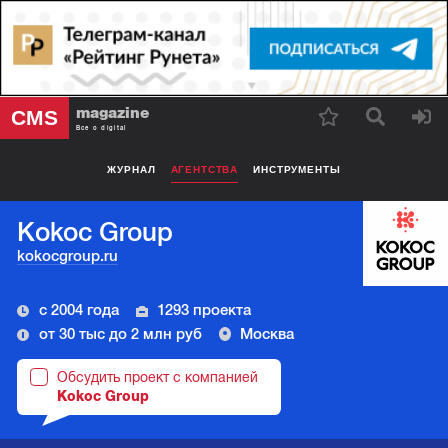
magazine
CMS
Все о digital
ЖУРНАЛ
АГЕНТСТВА
ИНСТРУМЕНТЫ
Kokoc Group
kokocgroup.ru
с 2004 года
1293 проекта
от 30 тыс до 2 млн руб
Москва
Обсудить проект с компанией
Kokoc Group