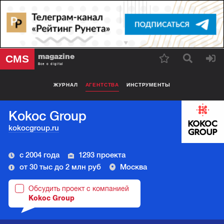
magazine
CMS
Все о digital
ЖУРНАЛ
АГЕНТСТВА
ИНСТРУМЕНТЫ
Kokoc Group
kokocgroup.ru
с 2004 года
1293 проекта
от 30 тыс до 2 млн руб
Москва
Обсудить проект с компанией
Kokoc Group