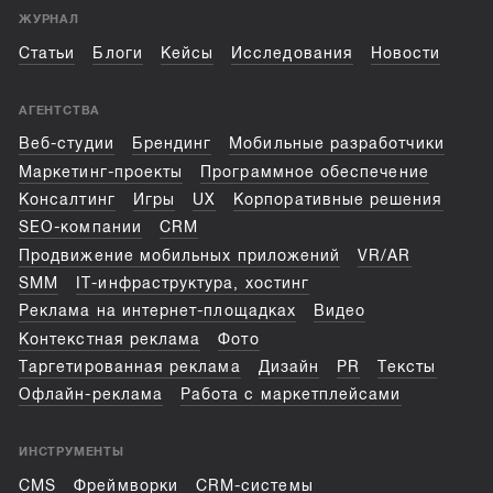
ЖУРНАЛ
Статьи
Блоги
Кейсы
Исследования
Новости
АГЕНТСТВА
Веб-студии
Брендинг
Мобильные разработчики
Маркетинг-проекты
Программное обеспечение
Консалтинг
Игры
UX
Корпоративные решения
SEO-компании
CRM
Продвижение мобильных приложений
VR/AR
SMM
IT-инфраструктура, хостинг
Реклама на интернет-площадках
Видео
Контекстная реклама
Фото
Таргетированная реклама
Дизайн
PR
Тексты
Офлайн-реклама
Работа с маркетплейсами
ИНСТРУМЕНТЫ
CMS
Фреймворки
CRM-системы