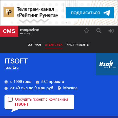
magazine
CMS
Все о digital
ЖУРНАЛ
АГЕНТСТВА
ИНСТРУМЕНТЫ
ITSOFT
itsoft.ru
с 1999 года
534 проекта
от 40 тыс до 9 млн руб
Москва
Обсудить проект с компанией
ITSOFT