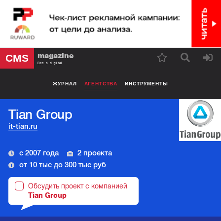
magazine
CMS
Все о digital
ЖУРНАЛ
АГЕНТСТВА
ИНСТРУМЕНТЫ
Tian Group
it-tian.ru
с 2007 года
2 проекта
от 10 тыс до 300 тыс руб
Обсудить проект с компанией
Tian Group