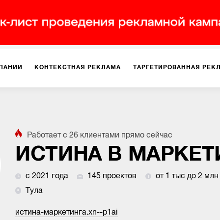
ПАНИИ
КОНТЕКСТНАЯ РЕКЛАМА
ТАРГЕТИРОВАННАЯ РЕК
ИЯ
ДИЗАЙН
БРЕНДИНГ
SMM
МАРКЕТИНГ-ПРОЕКТЫ
Работает с
26
клиентами
прямо сейчас
ПЛОЩАДКАХ
РАБОТА С МАРКЕТПЛЕЙСАМИ
ФОТО
ПРОД
ИСТИНА В МАРКЕТ
с 2021 года
145 проектов
от 1 тыс до 2 млн
ИГРЫ
ОФЛАЙН-РЕКЛАМА
Тула
истина-маркетинга.xn--p1ai