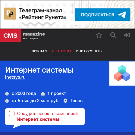
magazine
CMS
Все о digital
ЖУРНАЛ
АГЕНТСТВА
ИНСТРУМЕНТЫ
Интернет системы
inetsys.ru
с 2000 года
1 проект
от 5 тыс до 2 млн руб
Тверь
Обсудить проект с компанией
Интернет системы