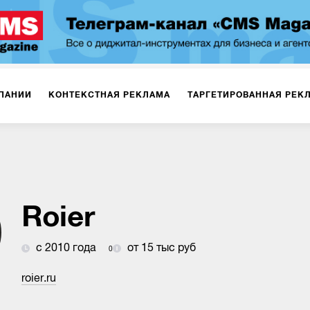
ПАНИИ
КОНТЕКСТНАЯ РЕКЛАМА
ТАРГЕТИРОВАННАЯ РЕК
ИЯ
ДИЗАЙН
БРЕНДИНГ
SMM
МАРКЕТИНГ-ПРОЕКТЫ
ПЛОЩАДКАХ
РАБОТА С МАРКЕТПЛЕЙСАМИ
ФОТО
ПРОД
Roier
с 2010 года
от 15 тыс руб
0
ИГРЫ
ОФЛАЙН-РЕКЛАМА
roier.ru