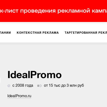
ПАНИИ
КОНТЕКСТНАЯ РЕКЛАМА
ТАРГЕТИРОВАННАЯ РЕК
ИЯ
ДИЗАЙН
БРЕНДИНГ
SMM
МАРКЕТИНГ-ПРОЕКТЫ
ПЛОЩАДКАХ
РАБОТА С МАРКЕТПЛЕЙСАМИ
ФОТО
ПРОД
IdealPromo
с 2008 года
от 15 тыс до 3 млн руб
0
ИГРЫ
ОФЛАЙН-РЕКЛАМА
IdealPromo.ru