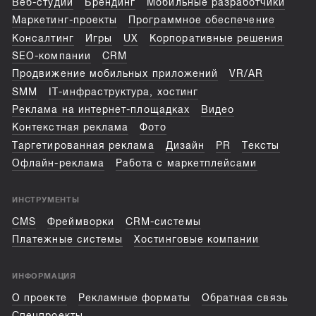
Веб-студии
Брендинг
Мобильные разработчики
Маркетинг-проекты
Программное обеспечение
Консалтинг
Игры
UX
Корпоративные решения
SEO-компании
CRM
Продвижение мобильных приложений
VR/AR
SMM
IT-инфраструктура, хостинг
Реклама на интернет-площадках
Видео
Контекстная реклама
Фото
Таргетированная реклама
Дизайн
PR
Тексты
Офлайн-реклама
Работа с маркетплейсами
ИНСТРУМЕНТЫ
CMS
Фреймворки
CRM-системы
Платежные системы
Хостинговые компании
ИНФОРМАЦИЯ
О проекте
Рекламные форматы
Обратная связь
Спецпроекты