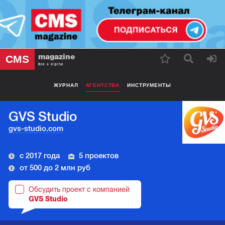
magazine
CMS
Все о digital
ЖУРНАЛ
АГЕНТСТВА
ИНСТРУМЕНТЫ
GVS Studio
gvs-studio.com
с 2017 года
5 проектов
от 500 до 2 млн руб
Обсудить проект с компанией
GVS Studio