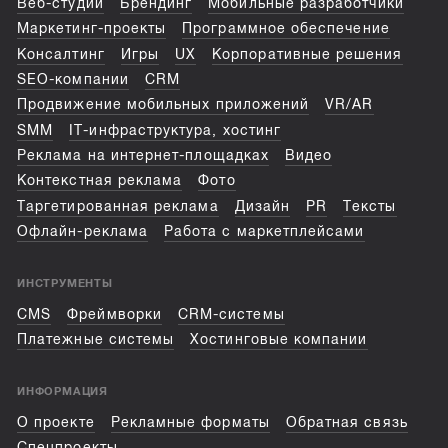
Веб-студии
Брендинг
Мобильные разработчики
Маркетинг-проекты
Программное обеспечение
Консалтинг
Игры
UX
Корпоративные решения
SEO-компании
CRM
Продвижение мобильных приложений
VR/AR
SMM
IT-инфраструктура, хостинг
Реклама на интернет-площадках
Видео
Контекстная реклама
Фото
Таргетированная реклама
Дизайн
PR
Тексты
Офлайн-реклама
Работа с маркетплейсами
ИНСТРУМЕНТЫ
CMS
Фреймворки
CRM-системы
Платежные системы
Хостинговые компании
ИНФОРМАЦИЯ
О проекте
Рекламные форматы
Обратная связь
Спецпроекты