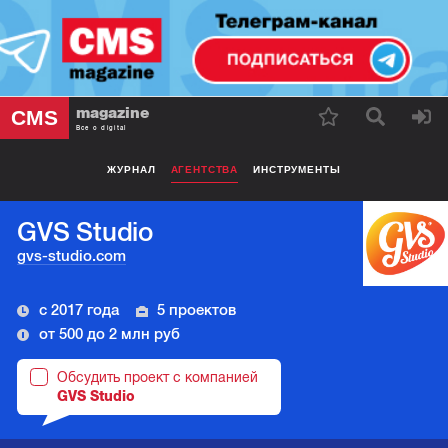
magazine
CMS
Все о digital
ЖУРНАЛ
АГЕНТСТВА
ИНСТРУМЕНТЫ
GVS Studio
gvs-studio.com
с 2017 года
5 проектов
от 500 до 2 млн руб
Обсудить проект с компанией
GVS Studio