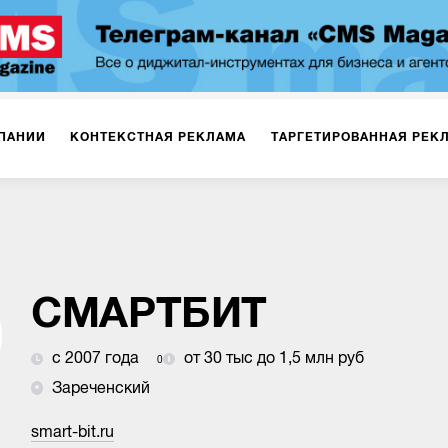
ПАНИИ
КОНТЕКСТНАЯ РЕКЛАМА
ТАРГЕТИРОВАННАЯ РЕК
ИЯ
ДИЗАЙН
БРЕНДИНГ
SMM
МАРКЕТИНГ-ПРОЕКТЫ
ПЛОЩАДКАХ
РАБОТА С МАРКЕТПЛЕЙСАМИ
ФОТО
ПРОД
СМАРТБИТ
с 2007 года
от 30 тыс до 1,5 млн руб
0
ИГРЫ
ОФЛАЙН-РЕКЛАМА
Зареченский
smart-bit.ru