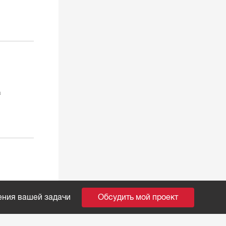
а
ения вашей задачи
Обсудить мой проект