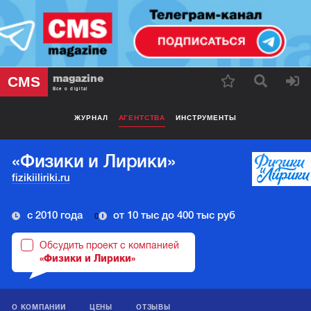
magazine
CMS
Все о digital
ЖУРНАЛ
АГЕНТСТВА
ИНСТРУМЕНТЫ
«Физики и Лирики»
fizikiiliriki.ru
с 2010 года
от 10 тыс до 400 тыс руб
0
Обсудить проект с компанией
«Физики и Лирики»
О КОМПАНИИ
ЦЕНЫ
ОТЗЫВЫ