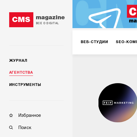
magazine
CMS
ВСЕ О DIGITAL
ВЕБ-СТУДИИ
SEO-КОМ
ЖУРНАЛ
КОРПОРАТИВНЫЕ РЕШЕН
АГЕНТСТВА
ИНСТРУМЕНТЫ
РЕКЛАМА НА ИНТЕРНЕТ-
КОНСАЛТИНГ
VR/AR
Избранное
Поиск