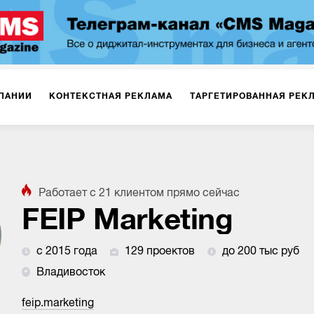
ПАНИИ
КОНТЕКСТНАЯ РЕКЛАМА
ТАРГЕТИРОВАННАЯ РЕК
ИЯ
ДИЗАЙН
БРЕНДИНГ
SMM
МАРКЕТИНГ-ПРОЕКТЫ
Работает с
21
клиентом
прямо сейчас
ПЛОЩАДКАХ
РАБОТА С МАРКЕТПЛЕЙСАМИ
ФОТО
ПРОД
FEIP Marketing
с 2015 года
129 проектов
до 200 тыс руб
ИГРЫ
ОФЛАЙН-РЕКЛАМА
Владивосток
feip.marketing