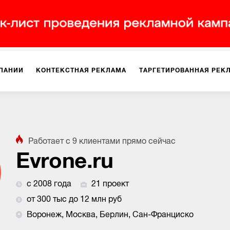
ПАНИИ
КОНТЕКСТНАЯ РЕКЛАМА
ТАРГЕТИРОВАННАЯ РЕК
ИЯ
ДИЗАЙН
БРЕНДИНГ
SMM
МАРКЕТИНГ-ПРОЕКТЫ
Работает с
9
клиентами
прямо сейчас
ПЛОЩАДКАХ
РАБОТА С МАРКЕТПЛЕЙСАМИ
ФОТО
ПРОД
Evrone.ru
с 2008 года
21 проект
ИГРЫ
ОФЛАЙН-РЕКЛАМА
от 300 тыс до 12 млн руб
Воронеж, Москва, Берлин, Сан-Франциско