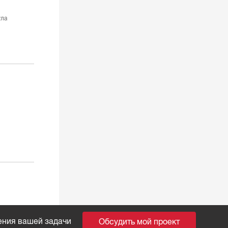
ула
ения вашей задачи
Обсудить мой проект