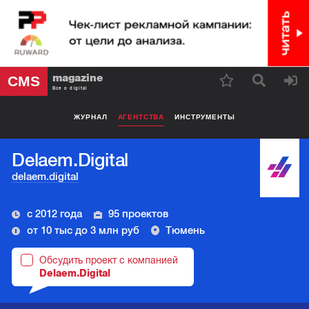
magazine
CMS
Все о digital
ЖУРНАЛ
АГЕНТСТВА
ИНСТРУМЕНТЫ
Delaem.Digital
delaem.digital
с 2012 года
95 проектов
от 10 тыс до 3 млн руб
Тюмень
Обсудить проект с компанией
Delaem.Digital