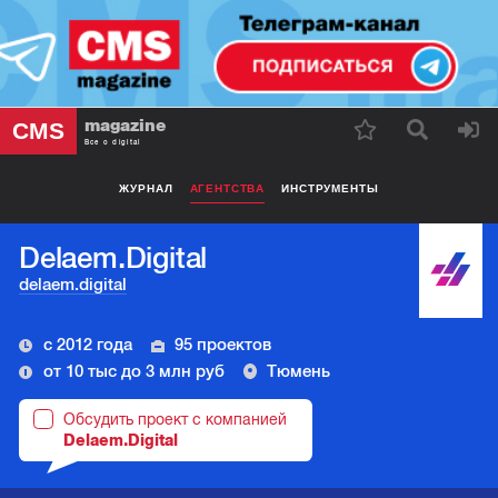
magazine
CMS
Все о digital
ЖУРНАЛ
АГЕНТСТВА
ИНСТРУМЕНТЫ
Delaem.Digital
delaem.digital
с 2012 года
95 проектов
от 10 тыс до 3 млн руб
Тюмень
Обсудить проект с компанией
Delaem.Digital