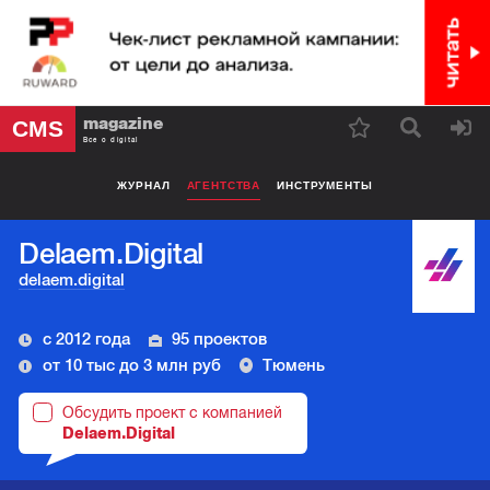
magazine
CMS
Все о digital
ЖУРНАЛ
АГЕНТСТВА
ИНСТРУМЕНТЫ
Delaem.Digital
delaem.digital
с 2012 года
95 проектов
от 10 тыс до 3 млн руб
Тюмень
Обсудить проект с компанией
Delaem.Digital