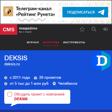
magazine
CMS
Все о digital
ЖУРНАЛ
АГЕНТСТВА
ИНСТРУМЕНТЫ
DEKSIS
deksis.ru
с 2011 года
26 проектов
от 5 тыс до 1 млн руб
Челябинск
Обсудить проект с компанией
DEKSIS