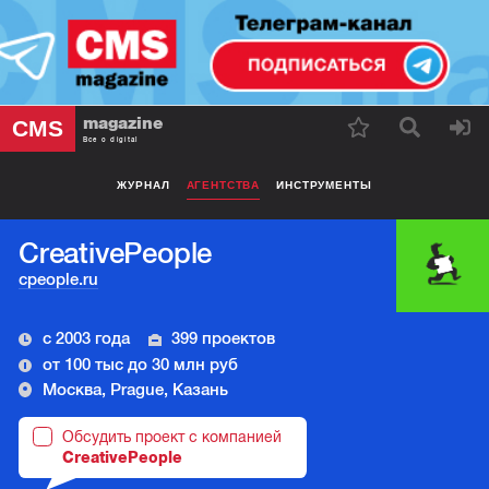
magazine
CMS
Все о digital
ЖУРНАЛ
АГЕНТСТВА
ИНСТРУМЕНТЫ
CreativePeople
cpeople.ru
с 2003 года
399 проектов
от 100 тыс до 30 млн руб
Москва, Prague, Казань
Обсудить проект с компанией
CreativePeople