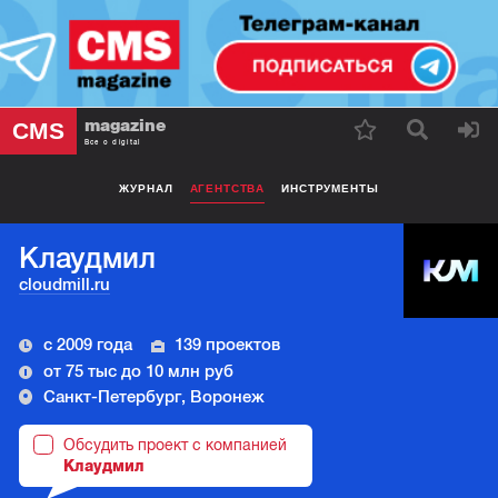
magazine
CMS
Все о digital
ЖУРНАЛ
АГЕНТСТВА
ИНСТРУМЕНТЫ
Клаудмил
cloudmill.ru
с 2009 года
139 проектов
от 75 тыс до 10 млн руб
Санкт-Петербург, Воронеж
Обсудить проект с компанией
Клаудмил