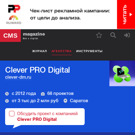
magazine
CMS
Все о digital
ЖУРНАЛ
АГЕНТСТВА
ИНСТРУМЕНТЫ
Clever PRO Digital
clever-dm.ru
с 2012 года
68 проектов
от 3 тыс до 2 млн руб
Саратов
Обсудить проект с компанией
Clever PRO Digital