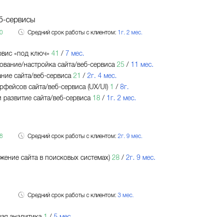
б-сервисы
0
Средний срок работы с клиентом:
1г. 2 мес.
рвис «под ключ»
41
/
7 мес.
вание/настройка сайта/веб-сервиса
25
/
11 мес.
ние сайта/веб-сервиса
21
/
2г. 4 мес.
рфейсов сайта/веб-сервиса (UX/UI)
1
/
8г.
 развитие сайта/веб-сервиса
18
/
1г. 2 мес.
8
Средний срок работы с клиентом:
2г. 9 мес.
жение сайта в поисковых системах)
28
/
2г. 9 мес.
Средний срок работы с клиентом:
3 мес.
ая аналитика
1
/
5 мес.