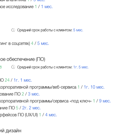
ое исследование
1
/
1 мес.
Средний срок работы с клиентом:
5 мес.
инг в соцсетях)
4
/
5 мес.
ое обеспечение (ПО)
8
Средний срок работы с клиентом:
1г. 5 мес.
ПО
24
/
1г. 1 мес.
орпоративной программы/веб-сервиса
1
/
1г. 10 мес.
ование ПО
2
/
3 мес.
корпоративной программы/сервиса «под ключ»
1
/
9 мес.
ание ПО
5
/
2г. 2 мес.
рфейсов ПО (UX/UI)
1
/
4 мес.
ий дизайн