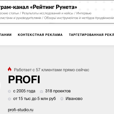
ПАНИИ
КОНТЕКСТНАЯ РЕКЛАМА
ТАРГЕТИРОВАННАЯ РЕК
ИЯ
ДИЗАЙН
БРЕНДИНГ
SMM
МАРКЕТИНГ-ПРОЕКТЫ
Работает с
57
клиентами
прямо сейчас
ПЛОЩАДКАХ
РАБОТА С МАРКЕТПЛЕЙСАМИ
ФОТО
ПРОД
PROFI
с 2005 года
318 проектов
ИГРЫ
ОФЛАЙН-РЕКЛАМА
от 15 тыс до 5 млн руб
Иваново
profi-studio.ru