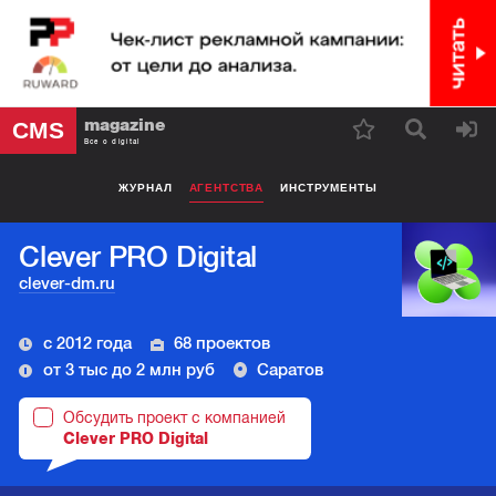
magazine
CMS
Все о digital
ЖУРНАЛ
АГЕНТСТВА
ИНСТРУМЕНТЫ
Clever PRO Digital
clever-dm.ru
с 2012 года
68 проектов
от 3 тыс до 2 млн руб
Саратов
Обсудить проект с компанией
Clever PRO Digital