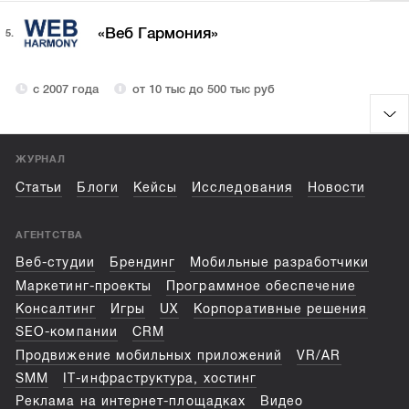
«Веб Гармония»
5.
с 2007 года
от 10 тыс до 500 тыс руб
ЖУРНАЛ
Статьи
Блоги
Кейсы
Исследования
Новости
АГЕНТСТВА
Веб-студии
Брендинг
Мобильные разработчики
Маркетинг-проекты
Программное обеспечение
Консалтинг
Игры
UX
Корпоративные решения
SEO-компании
CRM
Продвижение мобильных приложений
VR/AR
SMM
IT-инфраструктура, хостинг
Реклама на интернет-площадках
Видео