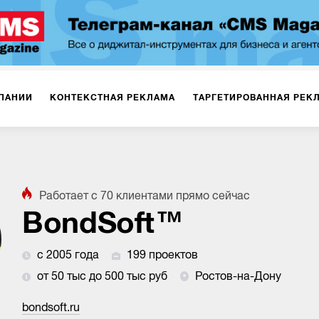
ПАНИИ
КОНТЕКСТНАЯ РЕКЛАМА
ТАРГЕТИРОВАННАЯ РЕК
ИЯ
ДИЗАЙН
БРЕНДИНГ
SMM
МАРКЕТИНГ-ПРОЕКТЫ
Работает с
70
клиентами
прямо сейчас
ПЛОЩАДКАХ
РАБОТА С МАРКЕТПЛЕЙСАМИ
ФОТО
ПРОД
BondSoft™
с 2005 года
199 проектов
ИГРЫ
ОФЛАЙН-РЕКЛАМА
от 50 тыс до 500 тыс руб
Ростов-на-Дону
bondsoft.ru