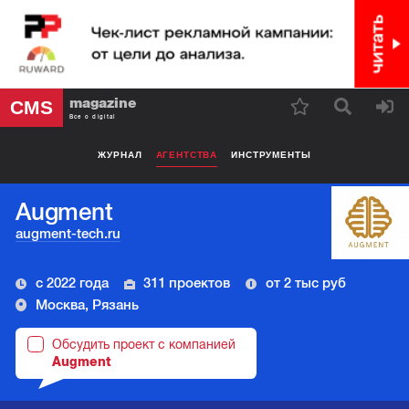
magazine
CMS
Все о digital
ЖУРНАЛ
АГЕНТСТВА
ИНСТРУМЕНТЫ
Augment
augment-tech.ru
с 2022 года
311 проектов
от 2 тыс руб
Москва, Рязань
Обсудить проект с компанией
Augment