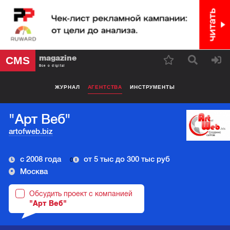
magazine
CMS
Все о digital
ЖУРНАЛ
АГЕНТСТВА
ИНСТРУМЕНТЫ
"Арт Веб"
artofweb.biz
с 2008 года
от 5 тыс до 300 тыс руб
0
Москва
Обсудить проект с компанией
"Арт Веб"