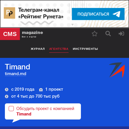
magazine
CMS
Все о digital
ЖУРНАЛ
АГЕНТСТВА
ИНСТРУМЕНТЫ
Timand
timand.md
с 2019 года
1 проект
от 4 тыс до 700 тыс руб
Обсудить проект с компанией
Timand