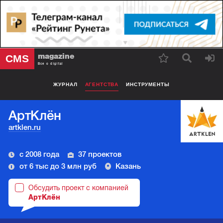
magazine
CMS
Все о digital
ЖУРНАЛ
АГЕНТСТВА
ИНСТРУМЕНТЫ
АртКлён
artklen.ru
с 2008 года
37 проектов
от 6 тыс до 3 млн руб
Казань
Обсудить проект с компанией
АртКлён