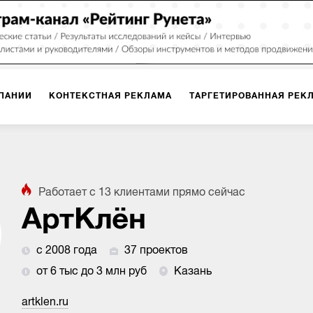
ПАНИИ
КОНТЕКСТНАЯ РЕКЛАМА
ТАРГЕТИРОВАННАЯ РЕК
ИЯ
ДИЗАЙН
БРЕНДИНГ
SMM
МАРКЕТИНГ-ПРОЕКТЫ
Работает с
13
клиентами
прямо сейчас
ПЛОЩАДКАХ
РАБОТА С МАРКЕТПЛЕЙСАМИ
ФОТО
ПРОД
АртКлён
с 2008 года
37 проектов
ИГРЫ
ОФЛАЙН-РЕКЛАМА
от 6 тыс до 3 млн руб
Казань
artklen.ru